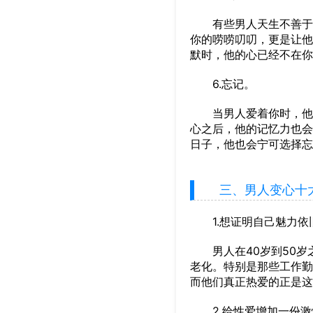
有些男人天生不善于掩
你的唠唠叨叨，更是让他
默时，他的心已经不在你
6.忘记。
当男人爱着你时，他的
心之后，他的记忆力也会
日子，他也会宁可选择忘
三、男人变心十大
1.想证明自己魅力依
男人在40岁到50岁之
老化。特别是那些工作勤
而他们真正热爱的正是这
2.给性爱增加一份激