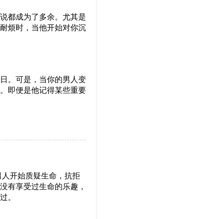
说都成为了多余。尤其是
耐烦时，当他开始对你沉
日。可是，当你的男人变
。即便是他记得某些重要
男人开始质疑生命，抗拒
没有享受过生命的乐趣，
过。