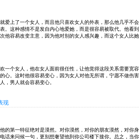
爱上了一个女人，而且他只喜欢女人的外表，那么他几乎不会
表。这种感情不是发自内心地爱她，而是很容易被取代。他看到
次他容易改变主意，因为他对别的女人感兴趣，而这个女人比她
一个女人，他在女人面前很任性，让他觉得这段关系需要宽容
的心。这时他很容易变心，因为女人对他无所谓，宁愿不做伤害
人，男人就会容易变心。
表现
的第一特征绝对是漠然。对你漠然，对你的朋友漠然，对你身
电话来问候一句，更别想奢望他到你公司楼下接你。总之，当你