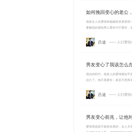
如何挽回变心的老公
很多女人在爱情和婚姻里容易变得
要敏锐的感知男人爱你与不爱你，
吕途
—— 人们害
男友变心了我该怎么
现在的时代，很多人的爱情都似乎
自己了。他不再爱你，甚至不想再
吕途
—— 人们害
男友变心前兆，让他
爱情里面是不能有杂质的，女人天