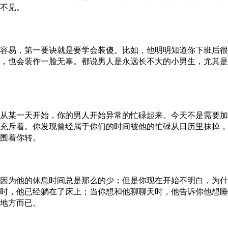
不见。
易，第一要诀就是要学会装傻。比如，他明明知道你下班后很
，也会装作一脸无辜。都说男人是永远长不大的小男生，尤其是
某一天开始，你的男人开始异常的忙碌起来。今天不是需要加
充斥着。你发现曾经属于你们的时间被他的忙碌从日历里抹掉，
围着你转。
为他的休息时间总是那么的少；但是你现在开始不明白，为什
时，他已经躺在了床上；当你想和他聊聊天时，他告诉你他想睡
地方而已。