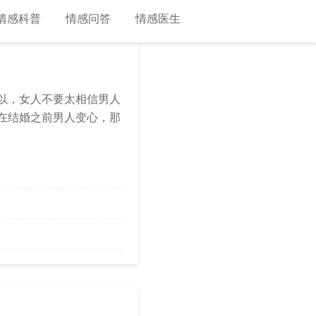
情感科普
情感问答
情感医生
以，女人不要太相信男人
在结婚之前男人变心，那