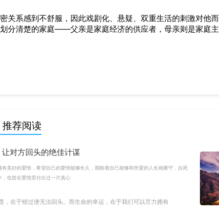
关系感到不舒服，因此戏剧化、悬疑、双重生活的刺激对他而
划分清楚的家庭——父亲是家庭经济的供应者，母亲则是家庭主
 推荐阅读
，让对方回头的绝佳计谋
拥有美好的爱情，希望自己的爱情能够长久，期盼着自己能够和所爱的人长相厮守，自死
中，也曾在爱情里付出过一片真心
珍贵，在于错过便无法回头。而生命的幸运，在于我们可以尽力拥有