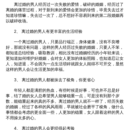
离过婚的男人经历过一次失败的爱情，破碎的婚姻，经历过了
离婚的痛苦过程，对于新到来的爱情会更加的珍惜，毕竟失去过才
知道珍惜嘛，失去过一次了，总不想好不容易到来的第二段婚姻再
以破碎收场。
2、 离过婚的男人有更丰富的生活经验
一个离过婚的男人，只要品行端正，身体健康，没有不良嗜
好，那就没有问题，这样的男人经历过失败的婚姻，只要人不笨，
都知道总结经验，吸取教训，相比没有过婚姻经历的小年轻来说，
更知道如何维护好婚姻，会对女人更加的体贴照顾，也知道忍让女
人，知进退，不会因为一点生活琐碎就跟女人闹得不可开交，显然
这样的男人会让生活更加的幸福。
3、 离过婚的男人都被抹去了棱角，你更省心
年轻人都是满腔的热血，有些时候是好事，可也并不总是好
事，结了婚的女人总希望男人能够稳重一点，可是没有到那个岁
数，能稳重起来的真的不多。离过婚的男人就不一样了，经历失败
的婚姻，经过了各样的风风雨雨，早就被社会磨平了棱角，做什么
事情都会考虑的更全面一些，人更加的稳重，女人跟着这样的男人
不用操太多的心。
4、 离过婚的男人会更经得起考验