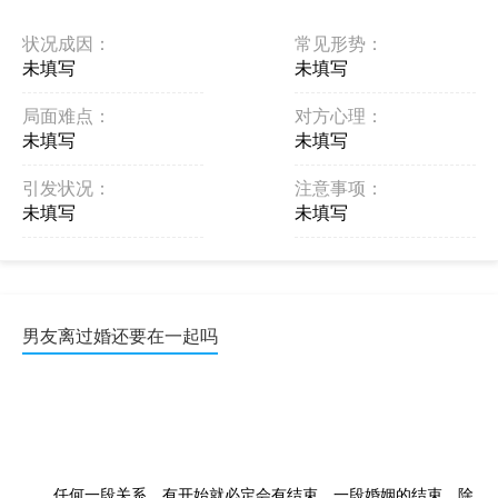
高的现代社会，离婚是再正常不过的现象了，那么离过婚的 ...
状况成因：
常见形势：
未填写
未填写
局面难点：
对方心理：
未填写
未填写
引发状况：
注意事项：
未填写
未填写
男友离过婚还要在一起吗
任何一段关系，有开始就必定会有结束。一段婚姻的结束，除