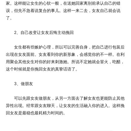
家。这样能让女生的心软一般，在送她回家离别前承认自己的错
误，但先不急着说复合的事儿。这样一来二去，女友自己就会说
了。
2、自己改变让女友后悔主动挽回
女生都有些嫉妒心理，所以可以完善自身，把自己进行包装后
出现在女友面前。女友看到你的新形象，会感觉你的不一样。在利
用聚会其他女生对你的好来刺激她。所说不定她就会冒火，吃醋，
这个时候就是你挽回女友的真挚话语了。
3、做朋友
可以先跟女友做朋友，从另一方面去了解女友也更能防止其他
异性出现。经常跟女友聊天，让女友的生活融入你的进入。这样挽
回女友是最稳也最耗精力时间的。