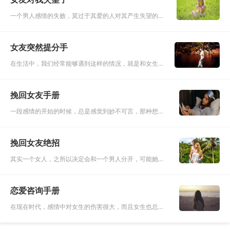
一个男人感情的失败，莫过于其爱的人对其产生失望的情
绪。在感情里，失望有很多的意思，可能是没有经营好感
情的体现，可能是做人做事的方法错误，也可能是情绪积
女友突然提分手
压而造成的。爱一个
在生活中，我们经常能够遇到这样的情况，就是和女生在
谈恋爱，谈的好好的，但是女生突然就提出分手，这个时
候最难过的应该是男生了，因为自己什么都没做，却被告
挽回女友手册
知要分手。想要化解
一段感情的开始的时候，总是感觉到妙不可言，那种想要
把整颗心都给对方的热情，是赤诚美好的。以至于到后来
总觉得这段感直都在走下坡路，其实是生活中太多琐碎的
挽回女友绝招
小事消耗了我们的耐
其实一个女人，之所以决定会和一个男人分开，可能她在
这段恋情里受到了伤害，导致她对这段恋情失去了信心，
认为分开是对两个人都更好。当一个女人想要和自己的男
恋爱咨询手册
友分手，并且打算永
在现在时代，感情中对女生的伤害很大，而且女生也总是
付出真情。在女生在和好朋友打电话的时候，仿佛自己就
是一个情感专家一样，而当遇到自己的事情就会不知所