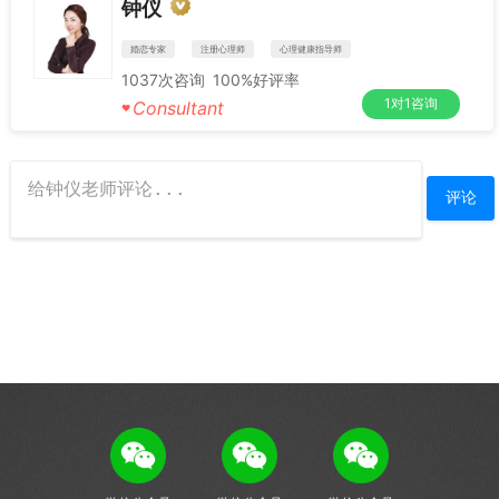
钟仪
婚恋专家
注册心理师
心理健康指导师
1037
次咨询
100%
好评率
1对1咨询
Consultant
♥