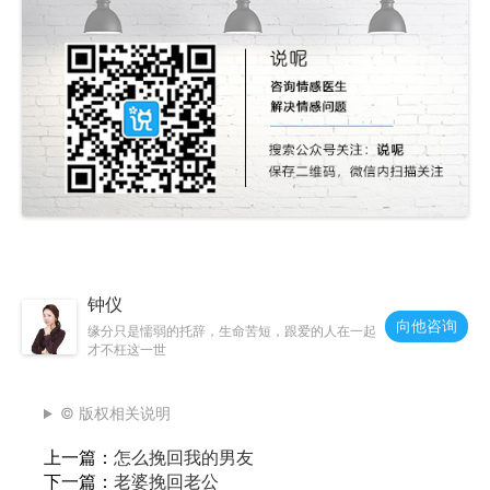
钟仪
向他咨询
缘分只是懦弱的托辞，生命苦短，跟爱的人在一起
才不枉这一世
© 版权相关说明
上一篇：
怎么挽回我的男友
下一篇：
老婆挽回老公