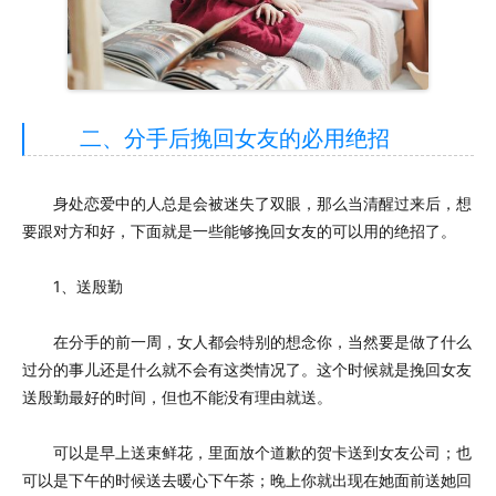
二、分手后挽回女友的必用绝招
身处恋爱中的人总是会被迷失了双眼，那么当清醒过来后，想
要跟对方和好，下面就是一些能够挽回女友的可以用的绝招了。
1、送殷勤
在分手的前一周，女人都会特别的想念你，当然要是做了什么
过分的事儿还是什么就不会有这类情况了。这个时候就是挽回女友
送殷勤最好的时间，但也不能没有理由就送。
可以是早上送束鲜花，里面放个道歉的贺卡送到女友公司；也
可以是下午的时候送去暖心下午茶；晚上你就出现在她面前送她回