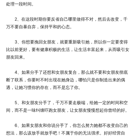
处理一段时间。
2、在这段时期你要反省自己哪里做得不对，然后去改变，千
万不要自暴自弃，保持平和的心态。
3、你想要挽回女朋友，就要重新吸引她，所以你一定要变得
比以前更好，要有健康积极的生活，让生活丰富起来，从而吸引女
朋友回来。
4、如果分手了还想和女朋友复合，那么就不要和女朋友彻底
断了联系，你要时不时出现在她身边，哪怕只是你制造出来的偶
遇，让她习惯你的存在，而不是忘了你。
5、和女朋友分手了，千万不要走极端，给她一定的时间和空
间，而不是一味纠缠吓跑女朋友，让女朋友慢慢想起你曾经的好。
6、如果女朋友和你说分手了，你怎么努力她都不改变自己的
想法，那么该放手就放手吧！不属于你的无法强求。好好经营自