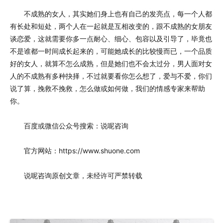
不成熟的女人，其实她们身上也有自己的发亮点，每一个人都
有长处和短处，两个人在一起就是互相改变的，跟不成熟的女朋友
谈恋爱，这就需要你多一点耐心、细心、包容以及引导了，毕竟也
不是谁都一时间成长起来的，可能她成长的比较慢而已，一个品质
好的女人，就算不怎么成熟，但是她们也不会太过分，男人面对女
人的不成熟有多种抉择，不过就要看你怎么想了，爱与不爱，你们
说了算，挽救不挽救，怎么做或如何做，我们的情感专家来帮助
你。
百度或微信公众号搜索：说呢咨询
官方网站：https://www.shuone.com
说呢咨询原创文章，未经许可严禁转载