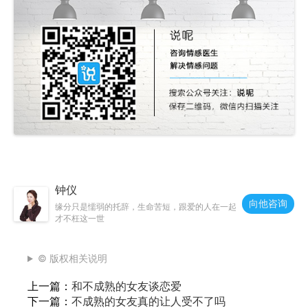
钟仪
向他咨询
缘分只是懦弱的托辞，生命苦短，跟爱的人在一起
才不枉这一世
© 版权相关说明
上一篇：
和不成熟的女友谈恋爱
下一篇：
不成熟的女友真的让人受不了吗