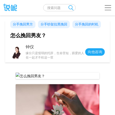
分手挽回男方
分手吵架拉黑挽回
分手挽回的时机
怎么挽回男友？
钟仪
向他咨询
缘分只是懦弱的托辞，生命苦短，跟爱的人
在一起才不枉这一世