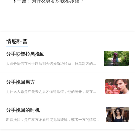
下一篇：
为什么男友对我很冷淡？
情感科普
分手吵架拉黑挽回
大部分情侣在分手以后都会选择断绝联系，拉黑对方的联
系方式。有很多人觉得这是理所当然的，想既然分手了，
就没有必要再联系了。虽然说可能是存在这个可能，但仔
分手挽回男方
细想想，曾经两个人
为什么人总是在失去之后才懂得珍惜，他的离开，现在想
来你可曾后悔过？曾经的你们是那么的相爱，你从来没想
过他会有一天离开你的生活，也没有想过自己离开了他会
分手挽回的时机
是什么样子。当然你
断联挽回，是在双方矛盾冲突无法缓解，或者一方的情绪
已经彻底激化，双方见面没法友好交流，甚至完全无法和
平相处的时候，作出的一种比较无奈而决绝的选择。只要