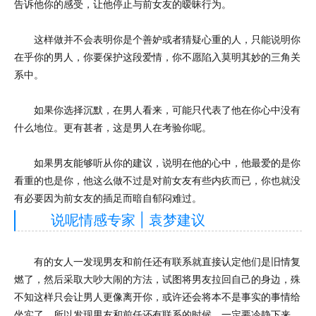
告诉他你的感受，让他停止与前女友的暧昧行为。
这样做并不会表明你是个善妒或者猜疑心重的人，只能说明你
在乎你的男人，你要保护这段爱情，你不愿陷入莫明其妙的三角关
系中。
如果你选择沉默，在男人看来，可能只代表了他在你心中没有
什么地位。更有甚者，这是男人在考验你呢。
如果男友能够听从你的建议，说明在他的心中，他最爱的是你
看重的也是你，他这么做不过是对前女友有些内疚而已，你也就没
有必要因为前女友的插足而暗自郁闷难过。
说呢情感专家 | 袁梦建议
有的女人一发现男友和前任还有联系就直接认定他们是旧情复
燃了，然后采取大吵大闹的方法，试图将男友拉回自己的身边，殊
不知这样只会让男人更像离开你，或许还会将本不是事实的事情给
坐实了。所以发现男友和前任还有联系的时候，一定要冷静下来，