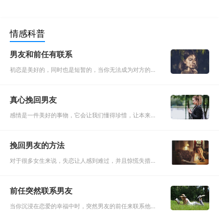
情感科普
男友和前任有联系
初恋是美好的，同时也是短暂的，当你无法成为对方的初
恋的时候，就注定你会一直纠结对方的前任。在恋爱中，
女人都希望男人是真心的爱着自己的，但是同时又担心男
真心挽回男友
人心中始终有一个忘
感情是一件美好的事物，它会让我们懂得珍惜，让本来固
执的我们学会妥协与改变，这也正是爱情的美好之处。也
许在你们还没分手的时候因为你们在一起的时候太长了对
挽回男友的方法
对方的一切都太过熟
对于很多女生来说，失恋让人感到难过，并且惊慌失措，
其实只要找到正确的突破口，问题是可以迎刃而解。首先
我们得知道，做任何事情都是要讲求方法，挽回爱情也不
前任突然联系男友
例外。如果分手之后
当你沉浸在恋爱的幸福中时，突然男友的前任来联系他
了，虽然男友对她可能真的已经没什么了，但是你还是会