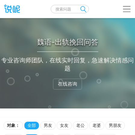
魏语-出轨挽回问答
专业咨询师团队，在线实时回复，急速解决情感问
题
在线咨询
对象：
全部
男友
女友
老公
老婆
男朋友