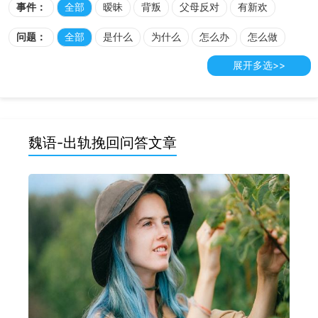
女朋友
前男友
前女友
前任
前夫
前妻
情人
事件：
全部
暧昧
背叛
父母反对
有新欢
男人
女人
第三者
女生
男生
有对象
坚决分手
累了
闹分手
出轨
外遇
劈腿
问题：
全部
是什么
为什么
怎么办
怎么做
脾气
找小三
断联
生气分手
失望
冷暴力
现状
表现
状况
态度
原因
心态
想法
心理
展开多选>>
婚外情
吵架
反复分手
拉黑
矛盾
炮友
要分手
话术
挽回时机
聊天技巧
心态
策略
道歉信
作死
不接电话
疲惫
欺骗
心寒
犹豫
打架
概率
怎么处理
操作方法
挽回套路
能不能挽回
心死
死心
不适合
忽冷忽热
花心
异国恋
要不要挽回
值不值得挽回
如何挽回
如何应对
魏语-出轨挽回问答文章
被备胎
彩礼
自尊心
心凉
物质
绝情
不信任
怎么挽回
怎么挽救
怎么复合
能挽回吗
挽回几率
决绝
冲动
旧爱
任性
有孩子
表白失败
挽回技巧
挽回成功案例
挽回的话
挽回攻略
起诉离婚
家暴
伤心
反感
渣男
不喜欢
冷处理
挽回技术贴
挽回方法
多久挽回
能继续吗
能在一起吗
已婚
离过婚
信任
变心
吃醋
彩礼
异地
还爱我吗
无理取闹
三观不合
情绪化
冷淡
自私
控制欲
没感觉
发生关系
没有未来
没安全感
决心
脾气差
多疑
恐婚
做朋友
狠心
挑毛病
无法沟通
没话说
情商高
婆媳矛盾
婚前反悔
年龄差距大