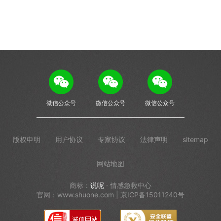
微信公众号
微信公众号
微信公众号
版权申明
用户协议
专家协议
法律声明
sitemap
网站地图
商标：
说呢
· 情感急救中心
官网：www.shuone.com | 京ICP备15011240号