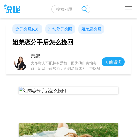
分手挽回女方
冲动分手挽回
姐弟恋挽回
姐弟恋分手后怎么挽回
秦觐
向他咨询
大多数人不配拥有爱情，因为他们害怕失
败，所以不敢努力，直到爱情成为一声叹息