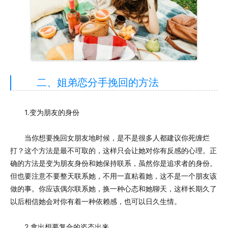
二、姐弟恋分手挽回的方法
1.变为朋友的身份
当你想要挽回女朋友地时候，是不是很多人都建议你死缠烂
打？这个方法是最不可取的，这样只会让她对你有反感的心理。正
确的方法是变为朋友身份和她保持联系，虽然你是追求者的身份。
但也要注意不要整天联系她，不用一直粘着她，这不是一个朋友该
做的事。你应该偶尔联系她，换一种心态和她聊天，这样长期久了
以后相信她会对你有着一种依赖感，也可以日久生情。
2.拿出想要复合的姿态出来