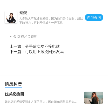
秦觐
向他咨询
大多数人不配拥有爱情，因为他们害怕失败，所以
不敢努力，直到爱情成为一声叹息
© 版权相关说明
上一篇：
分手后女友不接电话
下一篇：
可以用上床挽回男友吗
情感科普
姐弟恋挽回
姐弟恋的爱情受到多方面的压力，因此姐弟恋很容易失
败。本来情侣之间分手再复合应该是在正常不过的事情，