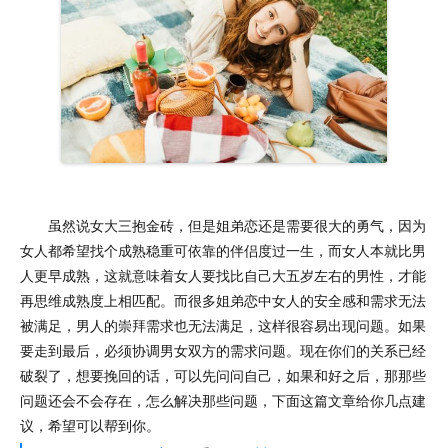
虽然说女大三抱金砖，但是姐弟恋还是需要很大的勇气，因为
女人都希望找个成熟稳重可依靠的伴侣度过一生，而女人本就比男
人更早成熟，这就意味着女人要找比自己大五岁左右的男性，才能
再思维成熟度上相匹配。而很多姐弟恋中女人的安全感和需求无法
被满足，男人的崇拜需求也无法满足，这样很容易出现问题。如果
要走到最后，必须协调男女双方的需求问题。现在你们的关系已经
破裂了，想要挽回的话，可以先问问自己，如果和好之后，那那些
问题还会不会存在，怎么解决那些问题，下面这篇文章给你几点建
议，希望可以帮到你。