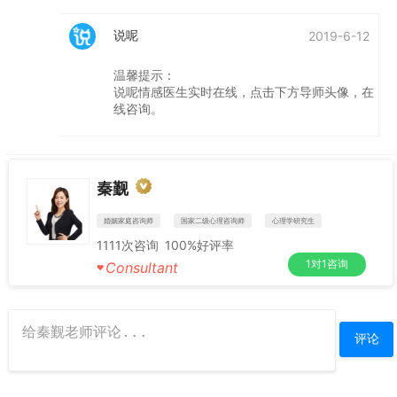
说呢
2019-6-12
温馨提示：
说呢情感医生实时在线，点击下方导师头像，在
线咨询。
秦觐
婚姻家庭咨询师
国家二级心理咨询师
心理学研究生
1111
次咨询
100%
好评率
1对1咨询
Consultant
♥