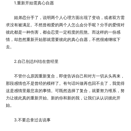
1.重新开始需真心自愿
姐弟恋分手了，说明两个人心理方面出现了变动，或者双方需
求没有被满足。不然曾相爱的两个人怎么会分手呢？分手的爱情对
彼此都是一种伤害，都会忍受一定程度的煎熬。而这样的一份感
情，却忽然重新开始那就需要彼此的真心自愿，不然很难继续下
去。
2.自己别总纠结在曾经里
不管什么原因重新复合，即使告诉自己和对方一切从头再来，
那段感情也不是曾经的模样了。有句话叫做再也回不去了，我觉得
这是感情里最悲哀的事情。可既然选择了复合，就要努力维系，努
力让彼此真的重新开始。新的你和新的我，让我们从认识彼此开
始。
3.不要总拿过去说事