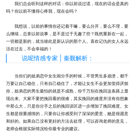
我们总会听到这样的对话：你以前说过谎，现在的话会是真的
吗？你以前不懂得心疼我，现在会吗？
我想说，以前的事情你还记着干嘛，要么分开，要么不理，要
么继续，总拿以前说事，是不是过于无趣了些？既然重新在一起，
一切都是新的，就当彼此是新认识的那个人。喜欢记仇的女人永远
活在过去，不会幸福的！
说呢情感专家 | 秦觐解析：
当你们的姐弟恋中女生闹分手的时候，不管男生多崩溃，都千
万要让自己稳住，只有自己稳住了，才能让女生不会更加觉得厌烦
你，姐弟恋的男生最怕的就是不成熟，你千万别在挽回这条路上显
现出来。大家不要把挽回看的很难，其实挽回的难度并没有你想象
中那么大，只是你分手之后的挽回误区进一步增加了挽回难度。女
生都是很重感情的，只要你让你感受到了深深的爱意，她是很愿意
和好的。如果自己没有更好的方法去处理，可以咨询老师的意见，
老师会根据实际情况给你最专业的建议。