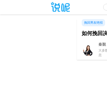
挽回男友绝招
如何挽回
秦觐
大多
息