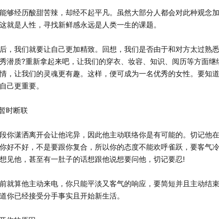
够经历酸甜苦辣，却经不起平凡。虽然大部分人都会对此种观念加
这就是人性，寻找新鲜感永远是人类一生的课题。
，我们就要让自己更加精致。回想，我们是否由于和对方太过熟悉
秀潜质?重新拿起来吧，让我们的穿衣、妆容、知识、阅历等方面继
情，让我们的灵魂更有趣。这样，便可成为一名优秀的女性。要知
自己更重要。
暂时断联
你潇洒离开会让他诧异，因此他主动联络你是有可能的。切记他在
你好不好，不是要跟你复合，所以你的态度不能欢呼雀跃，要客气
想见他，甚至有一肚子的话想跟他说想要问他，切记要忍!
就算他主动来电，你只能平淡又客气的响应，要简短并且主动结束
道你已经接受分手事实且开始新生活。