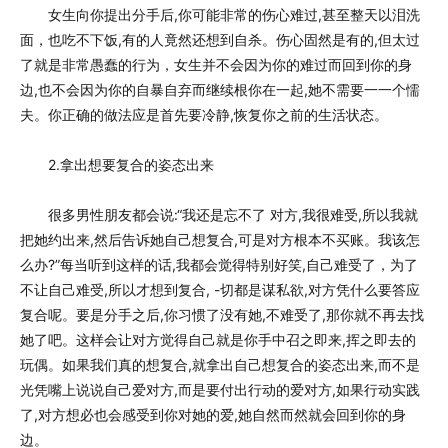
女生向你提出分手后,你可能非常的伤心难过,甚至整天以泪洗
面，也吃不下饭,有的人竟然还想到自杀。伤心固然是有的,但太过
了就是非常愚蠢的行为，女生并不会因为你的难过而回到你的身
边,也不会因为你的自暴自弃而继续根你在一起,她不需要一一个懦
夫。你正确的做法应是首先要冷静,恢复你之前的生活状态。
2.拿出想要复合的姿态出来
很多男性朋友都会说:“我还是忘不了 对方,我很难受,所以我就
把她约出来,然后告诉她自己想复合,可是对方根本不买账。我该怎
么办?”每当听到这样的话,我都会觉得特别好笑,自己难受了，为了
不让自己难受,所以才想到复合, -切都是谋私欲,对方凭什么要答应
复合呢。要是分手之后,你习惯了没有她,不难受了,那你就不再去找
她了吧。这样会让对方觉得自己就是你手中召之即来,挥之即去的
玩偶。如果我们真的想复合,就拿出自己想复合的姿态出来,而不是
光凭嘴上说说自己爱对方,而是要付出行动的爱对方,如果行动实践
了,对方想必也会感受到你对她的爱,她自然而然就会回到你的身
边。