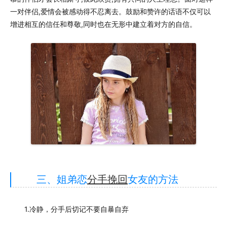
一对伴侣,爱情会被感动得不忍离去。鼓励和赞许的话语不仅可以
增进相互的信任和尊敬,同时也在无形中建立着对方的自信。
三、姐弟恋
分手挽回
女友的方法
1.冷静，分手后切记不要自暴自弃