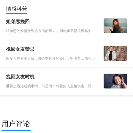
情感科普
姐弟恋挽回
姐弟恋的爱情受到多方面的压力，因此姐弟恋很容易失
败。本来情侣之间分手再复合应该是在正常不过的事情，
但是对于姐弟恋这种比较特殊的恋情，分手挽回复合变得
挽回女友禁忌
很艰难！究竟姐弟恋分
很多人在分手之后，都会有这样的疑问，明明自己那么的
爱着对方，明明是当初爱着自己的人，说不爱就不爱了，
为什么自己拼命挽回，对方还是无动于衷？其实，挽回也
挽回女友时机
是讲究方法的，没有
世界上最难过的事情，不是两个相爱的人互相伤害，而是
两个爱了很久很久的人突然分开了，像陌生人一样擦肩而
过。幸福是把握在自己手上的，如果还爱着，就去挽回
吧，切忌不能过于心急
用户评论