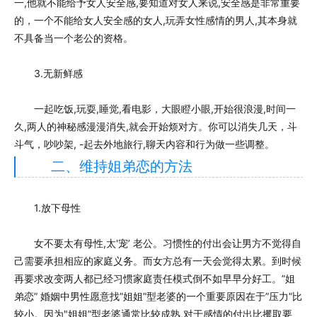
一,他就不能给予女人安全感,要知道对女人来说,安全感是非常重要
的，一个不能给女人安全感的女人,玩弄女性感情的男人,其本身就
不具备当一个老公的资格。
3.无新鲜感
一起吃饭,玩耍,睡觉,看电影，大眼瞪小眼,开始很浪漫,时间一
久,两人的神秘感漫漫消失,就会开始烦对方。你可以消失几天，斗
斗气，吵吵架, -起去外地旅行,聊天内容和行为做一些调整。
二、维持姐弟恋的方法
1.放下母性
女不要太有母性,太'宠’ 老公。习惯性的付出会让男方不觉得自
己需要承担相应的家庭义务。而女方总有一天会觉得太累。到时候
再要求改变两人都已经习惯家庭责任模式倒不如早早分好工。”姐
弟恋” 婚姻中男性愿意找”姐姐”型老婆的一个重要原因在于”压力”比
较小。因为"姐姐”型老婆通常比较成熟,对于感情的付出比攫取要