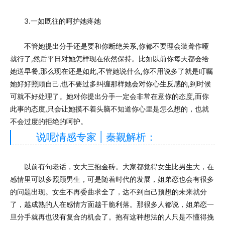
3.一如既往的呵护她疼她
不管她提出分手还是要和你断绝关系,你都不要理会装聋作哑
就行了,然后平日对她怎样现在依然保持。比如以前你每天都会给
她送早餐,那么现在还是如此,不管她说什么,你不用说多了就是叮嘱
她好好照顾自己,也不要过多纠缠那样她会对你心生反感的,到时候
可就不好处理了。她对你提出分手一定会非常在意你的态度,而你
此事的态度,只会让她摸不着头脑不知道你心里是怎么想的，也就
不会过度的拒绝的呵护。
说呢情感专家 | 秦觐解析：
以前有句老话，女大三抱金砖。大家都觉得女生比男生大，在
感情里可以多照顾男生，可是随着时代的发展，姐弟恋也会有很多
的问题出现。女生不再委曲求全了，达不到自己预想的未来就分
了，越成熟的人在感情方面越干脆利落。那很多人都说，姐弟恋一
旦分手就再也没有复合的机会了。抱有这种想法的人只是不懂得挽