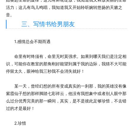
活力；这儿有鸟儿鸣唱，我知道我又开始聆听婉转悠扬的天籁之
音。
三、写情书给男朋友
1.感情总会不期而遇
命里有时终须有，命里无时莫强求。如果到哪天我们是注定相
识，可能你在教室的那角刚好能望到属于我的边际，我猜不大可能
停留太久，眼神给我三秒我不会消失就好！
某一天，曾经幻想的所有变成真实的一刹那，我的英雄没有像
紫霞仙子想的那样脚踏七彩祥云，他没有我想象中或者别人眼中那
么过分优秀完美的那一瞬间，其实，是不是彼此足够珍惜，不去错
过的才是最好！
2.珍惜