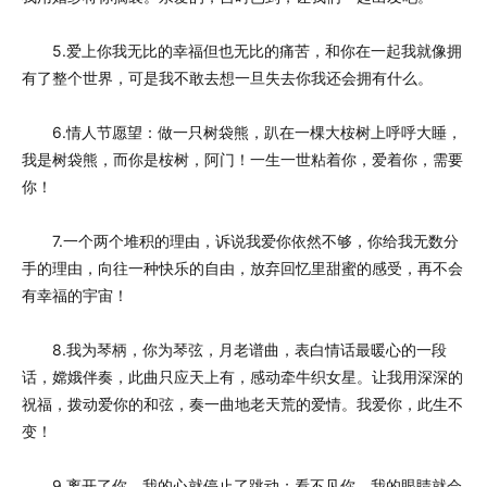
5.爱上你我无比的幸福但也无比的痛苦，和你在一起我就像拥
有了整个世界，可是我不敢去想一旦失去你我还会拥有什么。
6.情人节愿望：做一只树袋熊，趴在一棵大桉树上呼呼大睡，
我是树袋熊，而你是桉树，阿门！一生一世粘着你，爱着你，需要
你！
7.一个两个堆积的理由，诉说我爱你依然不够，你给我无数分
手的理由，向往一种快乐的自由，放弃回忆里甜蜜的感受，再不会
有幸福的宇宙！
8.我为琴柄，你为琴弦，月老谱曲，表白情话最暖心的一段
话，嫦娥伴奏，此曲只应天上有，感动牵牛织女星。让我用深深的
祝福，拨动爱你的和弦，奏一曲地老天荒的爱情。我爱你，此生不
变！
9.离开了你，我的心就停止了跳动；看不见你，我的眼睛就会