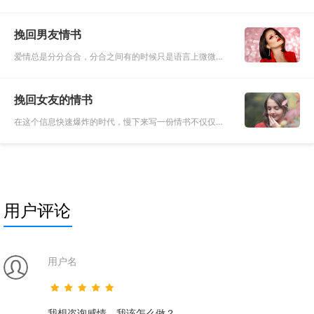
能被他们看作技巧，而在撩妹大神这里，他们会说嗯？这你
都不知道，这还用教？在他们眼里那些所谓技巧只是自己习
挽回男友情书
惯了的下意识
爱情总是分分合合，分合之间有的时候只是语言上微微过
激就导致二人分开，分开之后却又终日思念，为伊消得人
憔悴。特别是有很多的人会在分手之后，又追悔莫及，但
挽回女友的情书
是他们却不懂得怎么
在这个信息快速爆炸的时代，慢下来写一份情书不仅仅是
挽回那个你心爱的女孩，也是在品味以前审视自己。情书
其实就是想把挽回的话说给女生听，精诚所至金石为开，
其实很多的女生不在
用户评论
用户名
我想咨询感情，我该怎么做？