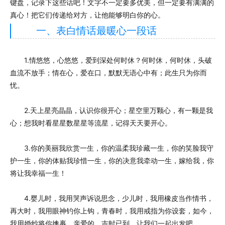
键盘，记录下这些话吧！文字不一定要多优美，但一定要有满满的
真心！把它们传递给对方，让他能够明白你的心。
一、表白情话最暖心一段话
1.情悠悠，心悠悠，爱到深处何时休？何时休，何时休，头破
血流不放手；情在心，爱在口，默默无语心中有；此生只为你而
忧。
2.天上星亮晶晶，认识你很开心；星空里万颗心，有一颗是我
心；想我时看星星数星星等流星，记得天天要开心。
3.你的美丽我欣赏一生，你的温柔我珍藏一生，你的笑脸我守
护一生，你的体贴我珍惜一生，你的决意我牵动一生，嫁给我，你
将让我幸福一生！
4.婴儿时，我用哭声诉说思念，少儿时，我用橡皮当作情书，
再大时，我用眼神钓你上钩，青春时，我用戒指为你设套，如今，
我用婚纱将你擒裹。亲爱的，吉时已到，让我们一起出发吧。