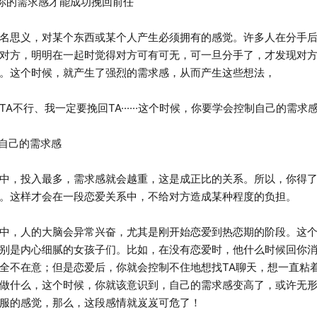
你的需求感才能成功挽回前任
思义，对某个东西或某个人产生必须拥有的感觉。许多人在分手后
对方，明明在一起时觉得对方可有可无，可一旦分手了，才发现对
。这个时候，就产生了强烈的需求感，从而产生这些想法，
不行、我一定要挽回TA······这个时候，你要学会控制自己的需求
自己的需求感
，投入最多，需求感就会越重，这是成正比的关系。所以，你得了
。这样才会在一段恋爱关系中，不给对方造成某种程度的负担。
，人的大脑会异常兴奋，尤其是刚开始恋爱到热恋期的阶段。这个
别是内心细腻的女孩子们。比如，在没有恋爱时，他什么时候回你
全不在意；但是恋爱后，你就会控制不住地想找TA聊天，想一直粘
做什么，这个时候，你就该意识到，自己的需求感变高了，或许无
服的感觉，那么，这段感情就岌岌可危了！