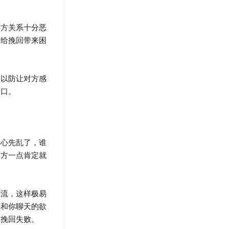
方关系十分恶
，给挽回带来困
以防让对方感
窗口。
心先乱了，谁
对方一点肯定就
流，这样极易
续和你聊天的欲
致挽回失败。