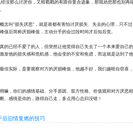
经没那么讨厌你，又暗戳戳的有跟你复合迹象，那我劝您那也别再
。
念叫“损失厌恶”，就是谁都有害怕讨厌损失、失去的心理，只不过
峰值后简称厌损峰值，主动分手的会过段时间才后知后觉。
的已经不爱了的人，但突然让他觉得自己失去了一个本来爱自己的
激发他的损失感和危机感，他会变的不安和焦虑，而这就是达到了
佳实际，是要观察对方的厌损峰值，他越不好，我们越暗自窃喜，
嘛，你们的感情基础、分手原因、双方性格、价值观和对方厌恶程
断。感情是你的，路得自己走，多点用心总归没错！
后旧情复燃的技巧