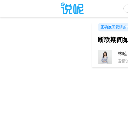
正确挽回爱情的
断联期间
林睦
爱情