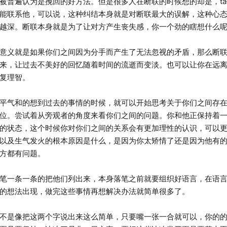
普遍认为是挽回的好方法。但是很多人在断联的时候想的却是，ta
能联系他，可以说，这种纠结本身就是对断联最大的误解，这种心
越深。断联本身就是为了让对方产生丧失感，你一个劲的瞎想什么
义就是如果你们之间因为分手而产生了无法忽视的矛盾，那么断联
来，让过去不美好的回忆随着时间的流逝而变淡。也可以让你在远
复理智。
气和的想到过去的事情的时候，就可以开始思考关于你们之间存在
位。尝试着从旁观者的角度来看你们之间的问题。你和他正保持着
的状态，这个时候你对你们之间的关系会有更加理性的认识，可以
以及生气发火的根本原因是什么，是因为你太矫情了还是因为他有
方都有问题。
一条一条的把他们列出来，本身落笔之前就要组织好语言，在语言
的想法出现，做完这些事情再想解决办法就简单很多了。
是像把这两个字说出来这么简单，只要嘴一张一合就可以，你的的