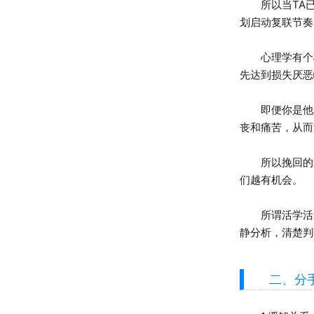
所以当TA已
划启动复联节奏
心理学有个概
先达到损失厌恶
即便你是他真
丧和痛苦，从而
所以挽回的最
们越有机会。
所谓活学活用
静分析，清楚判
二、分手