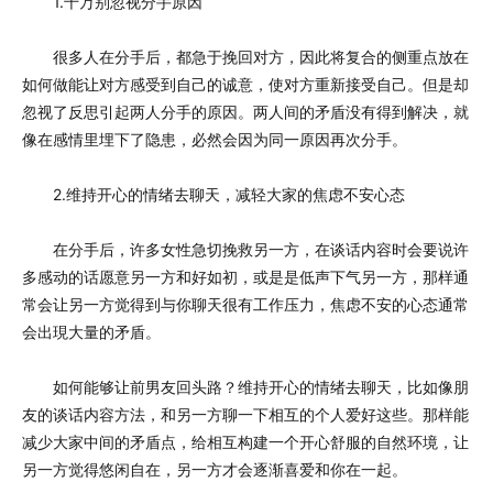
1.千万别忽视分手原因
很多人在分手后，都急于挽回对方，因此将复合的侧重点放在
如何做能让对方感受到自己的诚意，使对方重新接受自己。但是却
忽视了反思引起两人分手的原因。两人间的矛盾没有得到解决，就
像在感情里埋下了隐患，必然会因为同一原因再次分手。
2.维持开心的情绪去聊天，减轻大家的焦虑不安心态
在分手后，许多女性急切挽救另一方，在谈话内容时会要说许
多感动的话愿意另一方和好如初，或是是低声下气另一方，那样通
常会让另一方觉得到与你聊天很有工作压力，焦虑不安的心态通常
会出現大量的矛盾。
如何能够让前男友回头路？维持开心的情绪去聊天，比如像朋
友的谈话内容方法，和另一方聊一下相互的个人爱好这些。那样能
减少大家中间的矛盾点，给相互构建一个开心舒服的自然环境，让
另一方觉得悠闲自在，另一方才会逐渐喜爱和你在一起。