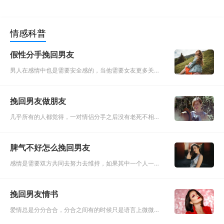
情感科普
假性分手挽回男友
男人在感情中也是需要安全感的，当他需要女友更多关爱
的时候，就会以假性分手的方式去测试女友的忠诚度和信
任。有时候分手也只是表面现象，有些男人虽然说了分
挽回男友做朋友
手，但是内心却还是惦
几乎所有的人都觉得，一对情侣分手之后没有老死不相往
来就已经很好了，就算两个人是所谓的和平分手，但是最
后的结果也差不多是各走各的路。毕竟两个人是从相爱一
脾气不好怎么挽回男友
直到分开，这个途中
感情是需要双方共同去努力去维持，如果其中一个人一直
在付出而你一直在索取，这样的感情是不平等的终有一天
他会继续不下去而选择离开你。谁都没有必要一直忍受你
挽回男友情书
包容你，对你好，对
爱情总是分分合合，分合之间有的时候只是语言上微微过
激就导致二人分开，分开之后却又终日思念，为伊消得人