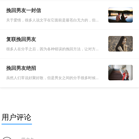
憔悴。特别是有很多的人会在分手之后，又追悔莫及，但
挽回男友一封信
是他们却不懂得怎么
关于爱情，很多人说文字在它面前是最苍白无力的，但是
相反，有时文字是最具震撼力的因素，可能简短的一句话
就会让你铸就已久的心牢瞬间崩塌，让你坚强的外表突然
复联挽回男友
落泪，它没有生命，
很多人在分手之后，因为各种错误的挽回方法，让对方感
到厌烦，于是切断了联系，这个时候想要挽回就是难上加
难。你努力恢复了联系，但是如果还是像之前那样挽回，
挽回男友绝招
只会再次引起对方的
虽然人们常说好聚好散，但是男女之间的分手很多时候只
是因为一时的气话或者是一时的想不清楚，更多时候人们
兜兜转转，才发现原先的那个人才是最适合自己的那个
人。人一辈子碰到一个
用户评论