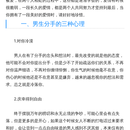
被爱，在两个人相处的过程中，这些都是逐渐学会的，爱情有时候
很脆弱，一段长久的爱情，都是两个人共同努力才坚持到最后，当
你拥有了一段美好的爱情时，请好好地珍惜。
一、男生分手的三种心理
1.对你冷漠
男人在有了分手的念头和想法时，最先改变的就是他的态度，
他可能不会对你提出分手，但是少不了开始疏远你们的关系，不再
对你温声细语，不再对你缠绵悱恻，你生气的时候他毫不在意，你
伤心的时候他还是不在意甚至是嫌弃，越来的越忽视你的想法和需
求。总之就是冷落你。
2.庆幸得到自由
终于摆脱万年的唠叨和永无止境的争吵，可能心里会有点失
落，但是更多的是开心，如果这个时候女人不断的打电话过来要求
和好，会让尝到一点点自由味道的男人感到不厌其烦，本来仅有的