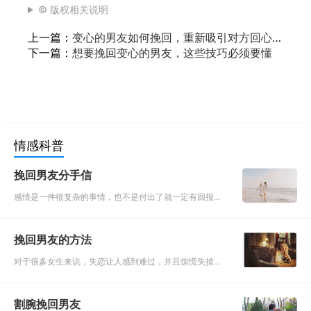
© 版权相关说明
上一篇：
变心的男友如何挽回，重新吸引对方回心
转意的技巧
下一篇：
想要挽回变心的男友，这些技巧必须要懂
情感科普
挽回男友分手信
感情是一件很复杂的事情，也不是付出了就一定有回报
的，但是因为我们爱对方，所以愿意去做很多事情。但是
单方面的付出总是会让人感觉到疲惫的，势均力敌的爱情
挽回男友的方法
才能维持的更加长久，
对于很多女生来说，失恋让人感到难过，并且惊慌失措，
其实只要找到正确的突破口，问题是可以迎刃而解。首先
我们得知道，做任何事情都是要讲求方法，挽回爱情也不
割腕挽回男友
例外。如果分手之后