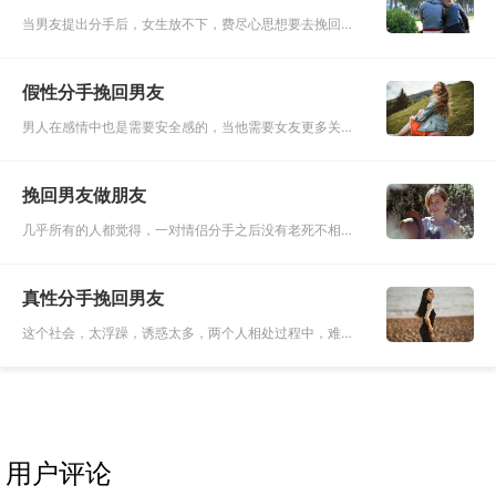
当男友提出分手后，女生放不下，费尽心思想要去挽回，
但是情绪处于一个特别消极的状态，没有办法理智的去思
考，到底应该怎么做才能挽回男友。有的人选择短信轰
假性分手挽回男友
炸，电话骚扰，甚至试
男人在感情中也是需要安全感的，当他需要女友更多关爱
的时候，就会以假性分手的方式去测试女友的忠诚度和信
任。有时候分手也只是表面现象，有些男人虽然说了分
挽回男友做朋友
手，但是内心却还是惦
几乎所有的人都觉得，一对情侣分手之后没有老死不相往
来就已经很好了，就算两个人是所谓的和平分手，但是最
后的结果也差不多是各走各的路。毕竟两个人是从相爱一
真性分手挽回男友
直到分开，这个途中
这个社会，太浮躁，诱惑太多，两个人相处过程中，难免
会磕磕碰碰，也难免会因为各种各样的原因而引发分歧，
最后导致分手。男友主动提出分手多数是属于真性分手，
真性分手想挽回需要
用户评论