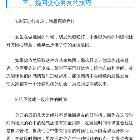
三、挽回变心男友的技巧
1.先要进行冷冻，切忌死缠烂打
女生在做挽回的时候，切忌死缠烂打，不要以为你的纠缠能让
对方回心转意，他早已厌倦了你的无理取闹。
如果你依然采取这种方式来挽回，那么只会让他离你越来越
远。你需要先进行冷冻，暂时不要再打扰他，给他自由和空间。冷
冻能使你们的感情暂时冻结起来，能使感情不会继续向恶性发展，
使大家都有一个冷静思考的机会，为挽回提高成功率。
2.给予彼此一段冷静的时间
分开的最初几天是绝对不是挽回男友的好时机，因为在这段时
间内彼此的心中的怨气还没有完全消除，在这段时间寻求复合往往
是自讨苦吃。当我们心中带有情绪的时候往往不能客观地分析问
题，在这段时期内，男友会对你产生一种抵触的心态，如果你去靠