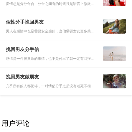
爱情总是分分合合，分合之间有的时候只是语言上微微过
激就导致二人分开，分开之后却又终日思念，为伊消得人
憔悴。特别是有很多的人会在分手之后，又追悔莫及，但
假性分手挽回男友
是他们却不懂得怎么
男人在感情中也是需要安全感的，当他需要女友更多关爱
的时候，就会以假性分手的方式去测试女友的忠诚度和信
任。有时候分手也只是表面现象，有些男人虽然说了分
挽回男友分手信
手，但是内心却还是惦
感情是一件很复杂的事情，也不是付出了就一定有回报
的，但是因为我们爱对方，所以愿意去做很多事情。但是
单方面的付出总是会让人感觉到疲惫的，势均力敌的爱情
挽回男友做朋友
才能维持的更加长久，
几乎所有的人都觉得，一对情侣分手之后没有老死不相往
来就已经很好了，就算两个人是所谓的和平分手，但是最
后的结果也差不多是各走各的路。毕竟两个人是从相爱一
直到分开，这个途中
用户评论