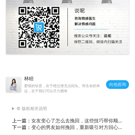
林睦
向他咨询
爱情的珍贵，在于错过便无法回头。而生命的幸
运，在于我们可以尽力拥有
© 版权相关说明
上一篇：
女友变心了怎么去挽回，这些技巧帮你顺
利留住她
下一篇：
变心的男友如何挽回，重新吸引对方回心
转意的技巧