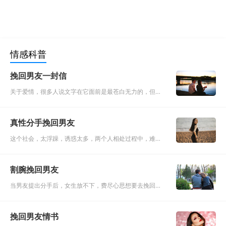
情感科普
挽回男友一封信
关于爱情，很多人说文字在它面前是最苍白无力的，但是
相反，有时文字是最具震撼力的因素，可能简短的一句话
就会让你铸就已久的心牢瞬间崩塌，让你坚强的外表突然
真性分手挽回男友
落泪，它没有生命，
这个社会，太浮躁，诱惑太多，两个人相处过程中，难免
会磕磕碰碰，也难免会因为各种各样的原因而引发分歧，
最后导致分手。男友主动提出分手多数是属于真性分手，
割腕挽回男友
真性分手想挽回需要
当男友提出分手后，女生放不下，费尽心思想要去挽回，
但是情绪处于一个特别消极的状态，没有办法理智的去思
考，到底应该怎么做才能挽回男友。有的人选择短信轰
挽回男友情书
炸，电话骚扰，甚至试