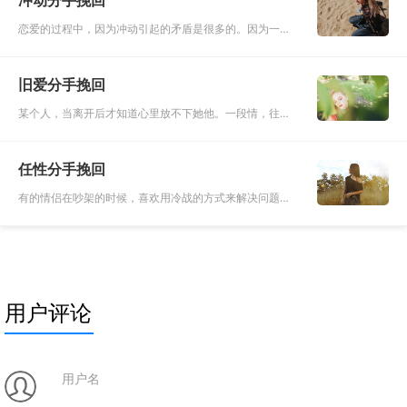
恋爱的过程中，因为冲动引起的矛盾是很多的。因为一点
小小的不如意或者是争吵，让自己变得冲动，从而做出一
些伤害感情或者是伤人的话，这些都是很常见的。其实很
旧爱分手挽回
多时候都不是自己的
某个人，当离开后才知道心里放不下她他。一段情，往往
当失去的时候才记得它的好。当她他已经成为前任，可当
真正离开她他后才发现她他对自己的好，回忆点滴，越发
任性分手挽回
难过。茫然找寻，却
有的情侣在吵架的时候，喜欢用冷战的方式来解决问题，
有的喜欢摔东西，把自己表现得很疯狂，以此来吓对方，
让对方主动认错，而有的人实在太任性，总是拿分手来说
事。不要因为任性而
用户评论
用户名