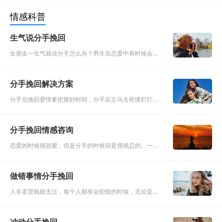
情感科普
生气说分手挽回
女朋友一生气就说分手怎么办？男生在恋爱中有时候会感
到很苦恼，因为女友动不动就生气、吵架甚至分手，面对
这种情况，男生该如何处理呢？女孩子在年轻漂亮的时
分手挽回解决方案
候，会有一种优越感，
分手后挽回爱情要把握好时间，分手后立马去死缠烂打的
要求复合一般是不可能挽回的，死缠烂打对部分人的确有
用，但记住不是全部；冷处理时间太长也会错过挽回的最
分手挽回情感咨询
佳时机，当对方分手
恋爱的时候很甜蜜，但是分手的时候却是很残忍的。一旦
分手了想要重头来过确实没有那么简单。分手的时候，每
个人都难免有一些怨念，认为对方在这段感情里付出不够
做错事情分手挽回
多，或者对方身上的
人非圣贤孰能无过，每个人都有会犯错的时候，无论是在
工作中还是爱情中。在工作中犯错可能会因此丢掉一份工
作，在爱情中犯错可能会因此丢掉一段感情，所以一旦犯
冲动分手挽回
错就要学会把伤害减