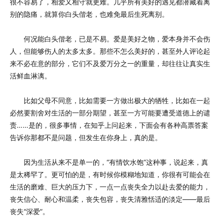
很不容易了，相爱又相守就更难。几乎所有美好的遇见都潜藏着离
别的隐痛，就算你白头偕老，也难免最后生死离别。
何况能白头偕老，已是不易。爱是美好之物，爱本身并不会伤
人，但能够伤人的太多太多。那些不怎么美好的，甚至外人评论起
来不必在意的部分，它们不及爱万分之一的重量，却往往让真实生
活鲜血淋漓。
比如父母不同意，比如需要一方做出极大的牺牲，比如在一起
必然要割舍对生活的一部分期望，甚至一方可能要遭受道德上的谴
责……是的，很多事情，在知乎上问起来，下面会有各种高票答案
告诉你那都不是问题，但发生在你身上，真的是。
因为生活从来不是单一的，“有情饮水饱”这种事，说起来，真
是太稀罕了。更可怕的是，有时候你模糊地知道，你很有可能会在
生活的磨难、巨大的压力下，一点一点丧失全力以赴去爱的能力，
丧失信心、耐心和温柔，丧失包容，丧失清雅恬适的淡定——最后
丧失“深爱”。