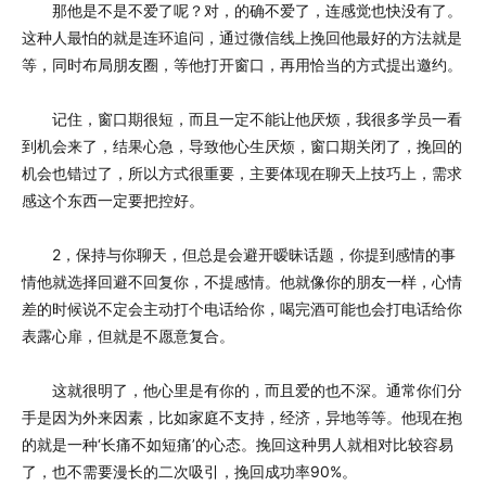
那他是不是不爱了呢？对，的确不爱了，连感觉也快没有了。
这种人最怕的就是连环追问，通过微信线上挽回他最好的方法就是
等，同时布局朋友圈，等他打开窗口，再用恰当的方式提出邀约。
记住，窗口期很短，而且一定不能让他厌烦，我很多学员一看
到机会来了，结果心急，导致他心生厌烦，窗口期关闭了，挽回的
机会也错过了，所以方式很重要，主要体现在聊天上技巧上，需求
感这个东西一定要把控好。
2，保持与你聊天，但总是会避开暧昧话题，你提到感情的事
情他就选择回避不回复你，不提感情。他就像你的朋友一样，心情
差的时候说不定会主动打个电话给你，喝完酒可能也会打电话给你
表露心扉，但就是不愿意复合。
这就很明了，他心里是有你的，而且爱的也不深。通常你们分
手是因为外来因素，比如家庭不支持，经济，异地等等。他现在抱
的就是一种‘长痛不如短痛’的心态。挽回这种男人就相对比较容易
了，也不需要漫长的二次吸引，挽回成功率90%。