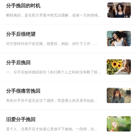
分手挽回的时机
断联挽回，是在双方矛盾冲突无法缓解，或者一方的情绪
已经彻底激化，双方见面没法友好交流，甚至完全无法和
平相处的时候，作出的一种比较无奈而决绝的选择。只要
分手后很绝望
还能够相处，还能够
对方曾经对你千依百顺，很爱你，例如：你忙于工作，她
不会打扰你；很多事情她都不会麻烦的去做；甚至你喝醉
了，她为你着想，半夜独自一人去医院看病等等，长时间
分手后挽回
这样，往往会导致对
一、分手后如何挽回前任 1.你们两个人之间有没有断了联
系 你看之前亲密的两个人突然之间的感情破裂，其实不管
是哪一方提出来的，双方的心理呢，多多少少都会有一些
分手很痛苦挽回
难过的，如果你们两
有的分手并不是完全没了感情，而是两人的关系开始处于
一种倦怠期，变得厌倦自己再熟悉不过的那个人了。另外
一种情况是对某一个失望的点积累到了一定程度，终于爆
旧爱分手挽回
发，于是选择了分手
某个人，当离开后才知道心里放不下她他。一段情，往往
当失去的时候才记得它的好。当她他已经成为前任，可当