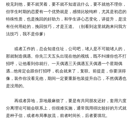
校见到他，要不就哭着，要不就不知道说什么，要不就他不理你，
但学生时期的恋爱有一个优势就是，感情比较纯粹，尤其是初恋的
特殊性质，也是挽回的好助力，和学生讲心态变化，讲提升，是没
有任何用处的，挽回技巧，才是王道。（别看到这里就跑来问我方
法技巧，我不是你爹）
或者工作的，总会知道住址，公司吧，堵人是不可能堵人的，
那就制造偶遇。你先三天五头出现在他的视线，既不纠缠你也不打
招呼，让他看到你就行。一天偶遇三天偶遇五天偶遇一个星期偶
遇...他肯定会跟你打招呼，机会就来了，复联。前提是，你要演得
像，装作你没看见他，期间一定要重新包装提升自己，不然偶遇也
是没用的。
再或者异地，异地最麻烦了，要是有共同朋友还好，套用六度
分离理论可能会联系上，但很难实施，通常我用得比较好的方式就
是种子信，或者布局事故流，前者时间长，后者要填坑。