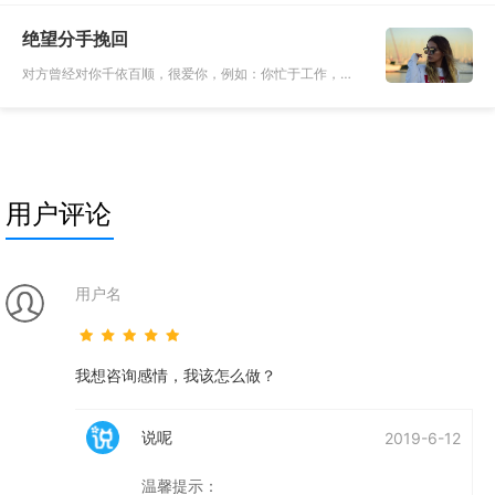
真正离开她他后才发现她他对自己的好，回忆点滴，越发
绝望分手挽回
难过。茫然找寻，却
对方曾经对你千依百顺，很爱你，例如：你忙于工作，她
不会打扰你；很多事情她都不会麻烦的去做；甚至你喝醉
了，她为你着想，半夜独自一人去医院看病等等，长时间
这样，往往会导致对
用户评论
用户名
我想咨询感情，我该怎么做？
说呢
2019-6-12
温馨提示：