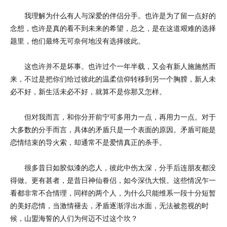
我理解为什么有人与深爱的伴侣分手。也许是为了留一点好的
念想，也许是真的看不到未来的希望，总之，是在这道艰难的选择
题里，他们最终无可奈何地没有选择彼此。
这也许并不是坏事。也许过个一年半载，又会有新人施施然而
来，不过是把你们给过彼此的温柔信仰转移到另一个胸膛，新人未
必不好，新生活未必不好，就算不是你那又怎样。
但对我而言，和你分开前宁可多用力一点，再用力一点。对于
大多数的分手而言，具体的矛盾只是一个表面的原因。矛盾可能是
恋情结束的导火索，却通常不是爱情真正的杀手。
很多昔日如胶似漆的恋人，彼此中伤太深，分手后连朋友都没
得做。更有甚者，是昔日神仙眷侣，如今深仇大恨。这些情况乍一
看都非常不合情理，同样的两个人，为什么只能维系一段十分短暂
的美好恋情，当激情褪去，矛盾逐渐浮出水面，无法被忽视的时
候，山盟海誓的人们为何迈不过这个坎？