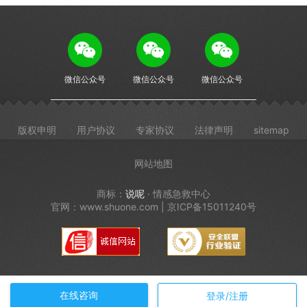
微信公众号
微信公众号
微信公众号
版权申明
用户协议
专家协议
法律声明
sitemap
网站地图
商标：
说呢
· 情感急救中心
官网：www.shuone.com | 京ICP备15011240号
在线咨询
登录/注册