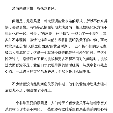
爱情来得太快，就像龙卷风。
问题是，龙卷风是一种太强调能量表达的形式，所以不仅来得
快，去得更快。有很多恋情在初期充满激情，相见恨晚的双方恨不
得融化在一起。可是，“秀恩爱，死得快”几乎成为了一个魔咒，其
实并不难理解。激情的爆发自然引发将甜蜜昭告天下的冲动，而此
时此刻正是“情人眼里出西施”的黄金时期，一些不折不扣的缺点也
被恋人看成优点，这是一个就算怪癖也能显得可爱的阶段。当这个
阶段过去，恋情迎来了新的挑战和更多不得不面对的问题时，挑战
过大而积淀不足，爱侣们才发现早期的情感经历，纯属拿着鸡毛当
令箭。一旦进入严肃的亲密关系，全然不是那么回事儿。
不少情侣没有熬到亲密关系的中期，他们的爱情冲劲儿太猛却
后劲儿不足，搁浅在了沙滩上。
一个非常重要的原因是，人们对于长程亲密关系与短程亲密关
系的核心诉求是不同的。一些能够有效维系短程亲密关系的核心特