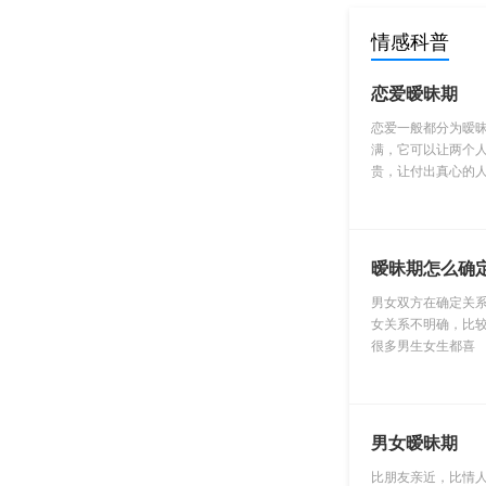
情感科普
恋爱暧昧期
恋爱一般都分为暧
满，它可以让两个
贵，让付出真心的
暧昧期怎么确
男女双方在确定关
女关系不明确，比
很多男生女生都喜
男女暧昧期
比朋友亲近，比情