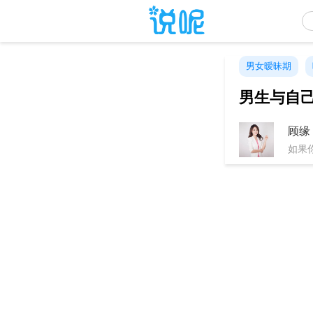
男女暧昧期
男生与自
顾缘
如果