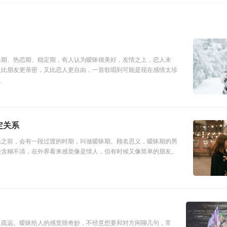
昧期、热恋期、稳定期，有人认为暧昧很美好，友情之上，恋人未
人比朋友更亲密，又比恋人更自由，一首歌唱到可能是现在感情太珍
人
定关系
系之前，会有一段过渡的时期，叫做暧昧期。顾名思义，暧昧期的男
较含糊不清，在外界看来感觉像是情人，但有时候又像简单的朋友。
人疏远。暧昧给人的感觉很奇妙，不经意想要和对方闲聊几句，常