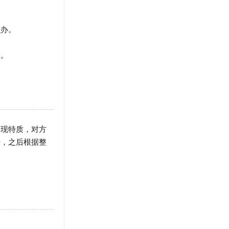
办。
在。
现特质，对方
法，之后根据整