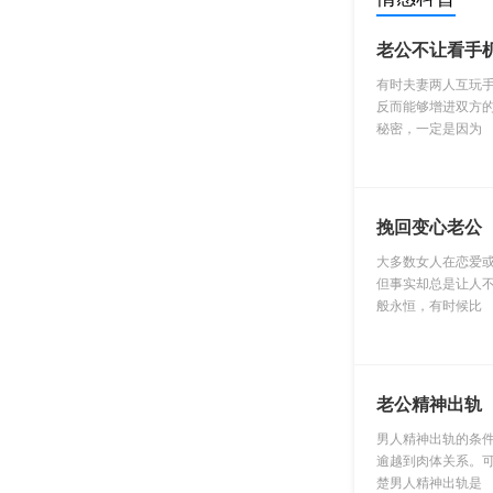
老公不让看手
有时夫妻两人互玩
反而能够增进双方
秘密，一定是因为
挽回变心老公
大多数女人在恋爱
但事实却总是让人
般永恒，有时候比
老公精神出轨
男人精神出轨的条
逾越到肉体关系。
楚男人精神出轨是