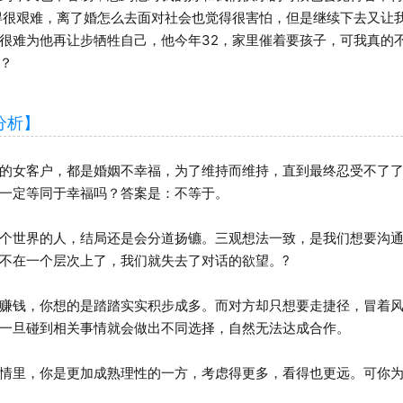
得很艰难，离了婚怎么去面对社会也觉得很害怕，但是继续下去又让
很难为他再让步牺牲自己，他今年32，家里催着要孩子，可我真的
？
析】
女客户，都是婚姻不幸福，为了维持而维持，直到最终忍受不了了
一定等同于幸福吗？答案是：不等于。
世界的人，结局还是会分道扬镳。三观想法一致，是我们想要沟通
不在一个层次上了，我们就失去了对话的欲望。?
钱，你想的是踏踏实实积步成多。而对方却只想要走捷径，冒着风
一旦碰到相关事情就会做出不同选择，自然无法达成合作。
里，你是更加成熟理性的一方，考虑得更多，看得也更远。可你为