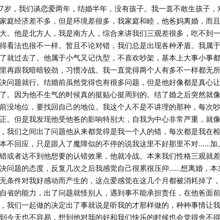
岁，我们谈恋爱两年，结婚半年，没有孩子。我一直不敢生孩子，
家庭经济差不多，但是环境差很多，我家庭和睦，他爸妈离婚，而
大。他是北方人，我是南方人，综合来讲我们三观差很多，吃不到
得看法也很不一样。暂且不论对错，我们总是出现各种矛盾。我属
了就过去了。他属于小气又记仇型，不喜欢吵架，基本上大事小事
里再跟我暗暗较劲，习惯冷战。我一直觉得两个人有多不一样都无
决问题就行。结婚前虽然觉得也有很多问题，但是他好像都是真心
了。因为他不生气的时候真的挺贴心挺周到的。结了婚之后突然就
前没地位，要找回自己的地位。我这个人不是不讲理的那种，每次
正。但是我发现他受他爸的影响特别大，自我为中心非常严重，就
，我们之间出了问题他从来都觉得是我一个人的错，每次都是我在
本不回应，只是跟入了魔障似的不停的说我这里不好那里不对……加
错或者达不到他想要的认错效果，他就冷战。本来我们性格三观就
决问题的态度，反复几次之后我感觉自己很累很压抑……想离婚，本
无条件对我好感动而产生的，这点爱感觉在这几个月都被消耗掉了
自省的能力，出了问题就怪别人，遇到事不能承担责任，在他爸面
，我们一起做的决定出了事就说是听我的才那样做的，种种事情让
到今天也不容易，想到他对我的好和我们快乐的时候也会觉得舍不