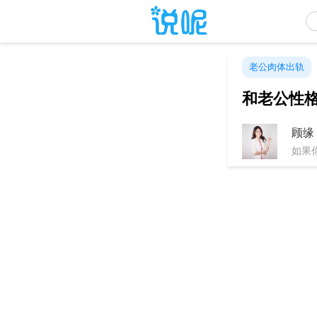
老公肉体出轨
和老公性
顾缘
如果