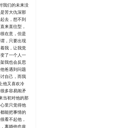
对我们的未来没
且是苦大仇深那
一起去，想不到
于直来直往型，
都很在意，但是
所谓，只要出现
让着我，让我觉
像变了一个人一
吵架我也会反思
像他爸遇到问题
检讨自己，而我
上他又喜欢冷
差很多容易闹矛
来当初对他的那
，心里只觉得他
前都能把事情的
我很看不起他，
得，离婚他也肯