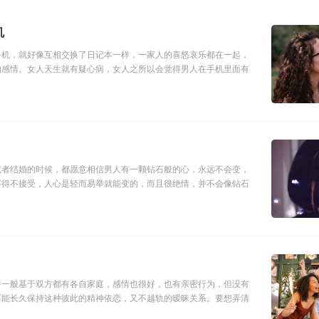
机
手机，就好像互相交换了日记本一样，一家人的喜怒哀乐都在一起，
的感情。女人天生就有疑心病，女人之所以会觉得男人在手机里面有
或者结婚的时候，都愿意相信男人有一颗钻石般的心，永远不会变，
不得不接受，人心是轻而易举就能变的，而且很绝情，并不会像钻石
件一般基于双方都有各自家庭，感情也很好，也有亲密行为，但没有
可能长久保持这种彼此的精神依恋，又不越轨的暧昧关系。要想弄清