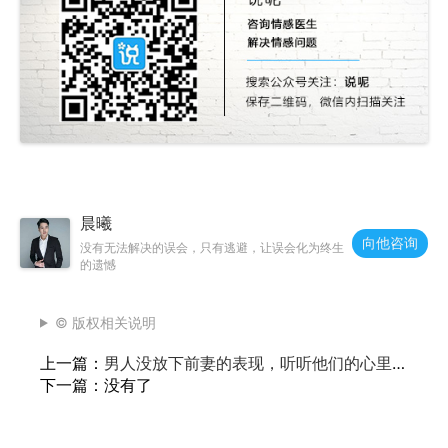
晨曦
向他咨询
没有无法解决的误会，只有逃避，让误会化为终生
的遗憾
© 版权相关说明
上一篇：
男人没放下前妻的表现，听听他们的心里
话
下一篇：没有了