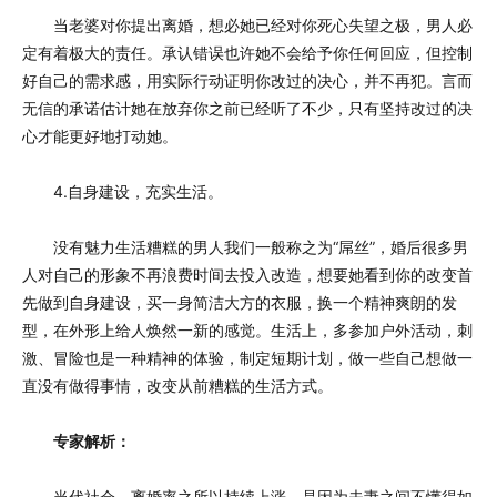
当老婆对你提出离婚，想必她已经对你死心失望之极，男人必
定有着极大的责任。承认错误也许她不会给予你任何回应，但控制
好自己的需求感，用实际行动证明你改过的决心，并不再犯。言而
无信的承诺估计她在放弃你之前已经听了不少，只有坚持改过的决
心才能更好地打动她。
4.自身建设，充实生活。
没有魅力生活糟糕的男人我们一般称之为“屌丝”，婚后很多男
人对自己的形象不再浪费时间去投入改造，想要她看到你的改变首
先做到自身建设，买一身简洁大方的衣服，换一个精神爽朗的发
型，在外形上给人焕然一新的感觉。生活上，多参加户外活动，刺
激、冒险也是一种精神的体验，制定短期计划，做一些自己想做一
直没有做得事情，改变从前糟糕的生活方式。
专家解析：
当代社会，离婚率之所以持续上涨，是因为夫妻之间不懂得如