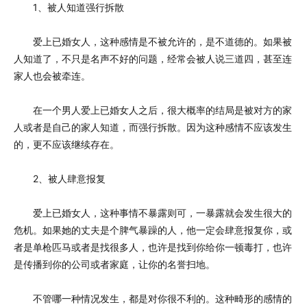
1、被人知道强行拆散
爱上已婚女人，这种感情是不被允许的，是不道德的。如果被
人知道了，不只是名声不好的问题，经常会被人说三道四，甚至连
家人也会被牵连。
在一个男人爱上已婚女人之后，很大概率的结局是被对方的家
人或者是自己的家人知道，而强行拆散。因为这种感情不应该发生
的，更不应该继续存在。
2、被人肆意报复
爱上已婚女人，这种事情不暴露则可，一暴露就会发生很大的
危机。如果她的丈夫是个脾气暴躁的人，他一定会肆意报复你，或
者是单枪匹马或者是找很多人，也许是找到你给你一顿毒打，也许
是传播到你的公司或者家庭，让你的名誉扫地。
不管哪一种情况发生，都是对你很不利的。这种畸形的感情的