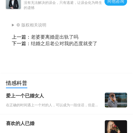
向他咨询
没有无法解决的误会，只有逃避，让误会化为终生
的遗憾
© 版权相关说明
上一篇：
老婆要离婚是出轨了吗
下一篇：
结婚之后老公对我的态度就变了
情感科普
爱上一个已婚女人
在正确的时间遇上一个对的人，可以成为一段佳话，但是错
误的时间，遇上一个错误的人，终将不会有好的结局。很多
时候，爱情来了根本不是自己能够控制的，所以就会出现一
喜欢的人已婚
些明知道对方