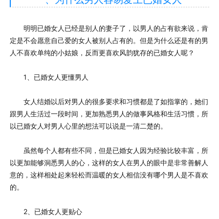
明明已婚女人已经是别人的妻子了，以男人的占有欲来说，肯
定是不会愿意自己爱的女人被别人占有的。但是为什么还是有的男
人不喜欢单纯的小姑娘，反而更喜欢风韵犹存的已婚女人呢？
1、已婚女人更懂男人
女人结婚以后对男人的很多要求和习惯都是了如指掌的，她们
跟男人生活过一段时间，更加熟悉男人的做事风格和生活习惯，所
以已婚女人对男人心里的想法可以说是一清二楚的。
虽然每个人都有些不同，但是已婚女人因为经验比较丰富，所
以更加能够洞悉男人的心，这样的女人在男人的眼中是非常善解人
意的，这样相处起来轻松而温暖的女人相信没有哪个男人是不喜欢
的。
2、已婚女人更贴心