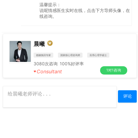
温馨提示：
说呢情感医生实时在线，点击下方导师头像，在
线咨询。
晨曦
婚姻挽回专家
国家级心理咨询师
应用心理学硕士
3080
次咨询
100%
好评率
1对1咨询
Consultant
♥