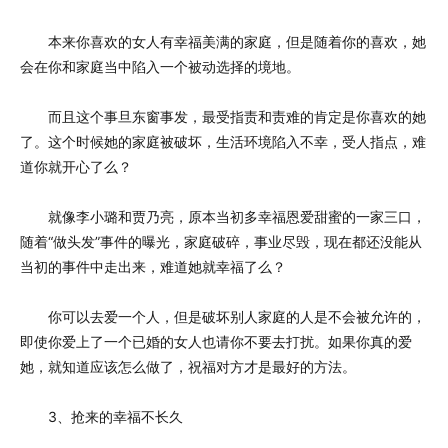
本来你喜欢的女人有幸福美满的家庭，但是随着你的喜欢，她
会在你和家庭当中陷入一个被动选择的境地。
而且这个事旦东窗事发，最受指责和责难的肯定是你喜欢的她
了。这个时候她的家庭被破坏，生活环境陷入不幸，受人指点，难
道你就开心了么？
就像李小璐和贾乃亮，原本当初多幸福恩爱甜蜜的一家三口，
随着“做头发”事件的曝光，家庭破碎，事业尽毁，现在都还没能从
当初的事件中走出来，难道她就幸福了么？
你可以去爱一个人，但是破坏别人家庭的人是不会被允许的，
即使你爱上了一个已婚的女人也请你不要去打扰。如果你真的爱
她，就知道应该怎么做了，祝福对方才是最好的方法。
3、抢来的幸福不长久