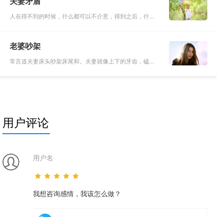
夫妻矛盾
化解，不能随随便便
人在得不到的时候，什么都可以不介意，得到之后，什么
都有点介意。在我看来，爱上一个人便是如此，因为在
乎，才会去想要改变对方，不是觉得对方不够好，而是想
老婆吵架
要更好的在一起。夫妻
常言道夫妻床头吵架床尾和。夫妻就像上下的牙齿，磕磕
碰碰总是难免的。随着时间的洗礼，再轰轰烈烈的爱情也
会回归于平淡无奇。两个人在一起生活，总有这些那些的
琐事烦心事，弄得两
用户评论
用户名
我想咨询感情，我该怎么做？