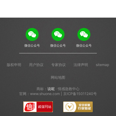
微信公众号
微信公众号
微信公众号
版权申明
用户协议
专家协议
法律声明
sitemap
网站地图
商标：
说呢
· 情感急救中心
官网：www.shuone.com | 京ICP备15011240号