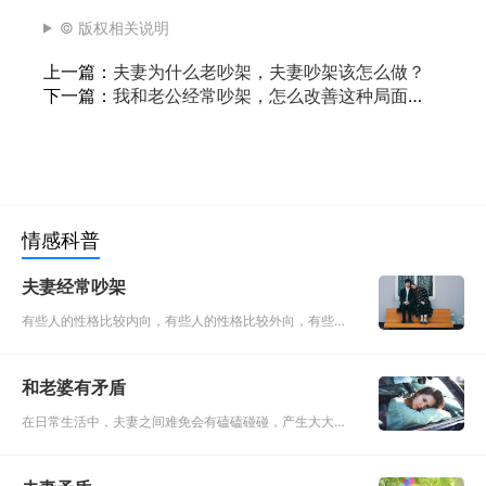
© 版权相关说明
上一篇：
夫妻为什么老吵架，夫妻吵架该怎么做？
下一篇：
我和老公经常吵架，怎么改善这种局面
呢？
情感科普
夫妻经常吵架
有些人的性格比较内向，有些人的性格比较外向，有些人
性格比较急躁，有性格比较缓慢，两种不同的性格放在一
起就如冰火放在一起，冰火不相容，那么夫妻之间肯定也
和老婆有矛盾
会不相容，所以夫妻吵架的次数就会增多。
在日常生活中，夫妻之间难免会有磕磕碰碰，产生大大小
小的矛盾。生活中最复杂的算是感情吧!很多人有时候会因
为一句话就抛下了自己的婚姻，如果双方有矛盾就应该去