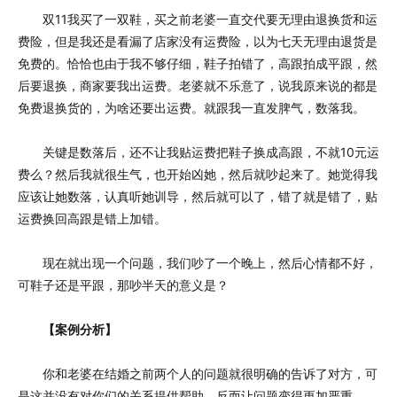
双11我买了一双鞋，买之前老婆一直交代要无理由退换货和运
费险，但是我还是看漏了店家没有运费险，以为七天无理由退货是
免费的。恰恰也由于我不够仔细，鞋子拍错了，高跟拍成平跟，然
后要退换，商家要我出运费。老婆就不乐意了，说我原来说的都是
免费退换货的，为啥还要出运费。就跟我一直发脾气，数落我。
关键是数落后，还不让我贴运费把鞋子换成高跟，不就10元运
费么？然后我就很生气，也开始凶她，然后就吵起来了。她觉得我
应该让她数落，认真听她训导，然后就可以了，错了就是错了，贴
运费换回高跟是错上加错。
现在就出现一个问题，我们吵了一个晚上，然后心情都不好，
可鞋子还是平跟，那吵半天的意义是？
【案例分析】
你和老婆在结婚之前两个人的问题就很明确的告诉了对方，可
是这并没有对你们的关系提供帮助，反而让问题变得更加严重。