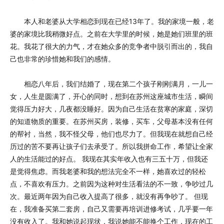
本人和老婆从大学相恋到现在已经13年了。我的家境一般，老
婆的家境比我稍微好点。之前在大学里的时候，她是她们班里的班
花。我花了很大的力气，才在她众多的竞争者中脱引而出的，我自
己也非常的珍惜她和我们的感情。
相恋八年后，我们结婚了，现在第二个孩子刚刚满月，一儿一
女，人生是圆满了，开心的同时，想到在苏州这座城市生活，瞬间
觉得压力好大，几夜都没睡好。因为自己生活在贫寒的家庭，深切
的知道物质的重要。在苏州买房，装修，买车，父母基本没有任何
的帮衬，当然，我不怪父母，他们也尽力了。但我现在就想自己经
历过的苦不要再让孩子们去承受了。所以我拼命工作，希望让全家
人的生活能过的好点。 我现在其实年收入也有三五十万，但我还
是觉得焦虑。而我老婆和我的想法完全不一样，她喜欢过的轻松
点，不喜欢有压力。之前因为这种对生活看法的不一致，争吵过几
次。最近两年因为自己收入提高了很多，就没有再争吵了。 但现
在，我准备买第二套房，自己又需要再培训进修考试，几乎要一年
没有收入了。我和她说起现状，我说她能不能换个工作，现在的工